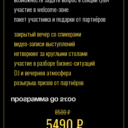
Ведущий конференции
несравненный
Ал
ександр Потапов