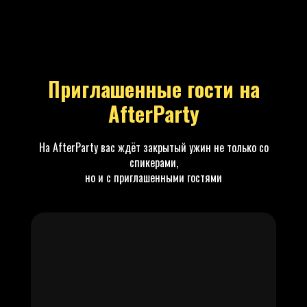
Партнёры конференции
Приглашенные гости на
AfterParty
мы благодарим наших партнёров за поддержку
конференции "Быть Предпринимателем"!
На AfterParty вас ждёт закрытый ужин не только со
спикерами,
но и с приглашенными гостями