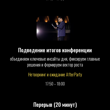
участие в welcome-зоне
пакет участника и подарки от партнёров
закрытый вечер со спикерами
видео-записи выступлений
нетворкинг за круглыми столами
участие в разборе бизнес-ситуаций
DJ и вечерняя атмосфера
Подведение итогов конференции
розыгрыш призов от партнёров
объединяем ключевые инсайты дня, фиксируем главные
решения и формируем вектор роста
8500 ₽
5490 ₽
Нетворкинг и ожидание AfterParty
17:50 – 18:00
ПРИНЯТЬ УЧАСТИЕ
Перерыв (20 минут)