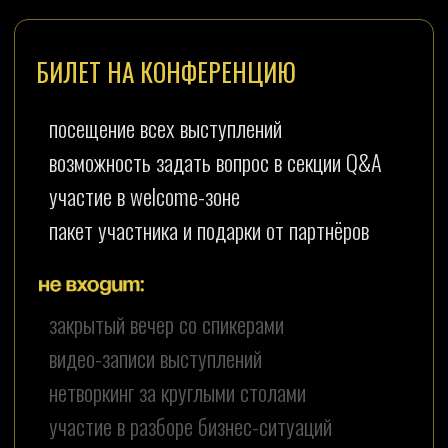
Диана Елисеева (Васильченко) - организатор
конференции "Быть Предпринимателем"