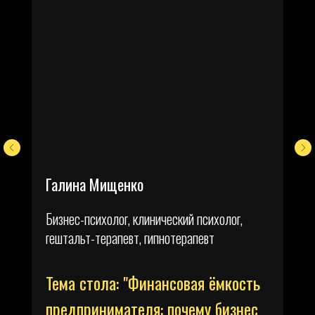
Программа конференции
Политика конфиденциальности
Тарифы
ИП Елисеева Диана Дмитриевна
Приглашенные гости
ИНН 463241284875
Оферта
Принять участие
Галина Мищенко
Бизнес-психолог, клинический психолог,
гештальт-терапевт, гипнотерапевт
Тема стола: "Финансовая ёмкость
предпринимателя: почему бизнес