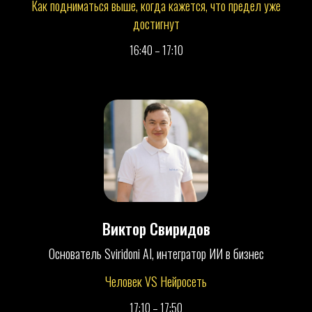
Как подниматься выше, когда кажется, что предел уже
достигнут
закрытый вечер со спикерами
видео-записи выступлений
16:40 – 17:10
нетворкинг за круглыми столами
участие в разборе бизнес-ситуаций
DJ и вечерняя атмосфера
розыгрыш призов от партнёров
7000 ₽
3490 ₽
ПРИНЯТЬ УЧАСТИЕ
Виктор Свиридов
Основатель Sviridoni AI, интегратор ИИ в бизнес
КОНФЕРЕНЦИЯ + AFTERPARTY
Человек VS Нейросеть
посещение всех выступлений
17:10 – 17:50
возможность задать вопрос в секции Q&A