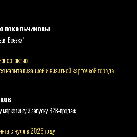
Колокольчиковы
вая Боевка"
изнес-актив.
ся капитализацией и визитной карточкой города
ков
у маркетингу и запуску B2B-продаж
нга с нуля в 2026 году